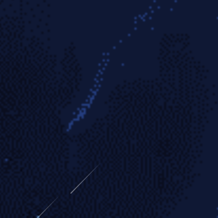
利用米兰体育app官网