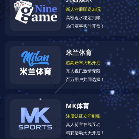
立即下载米兰体育app官网登录入口APP
米兰体育app官网登录入口
是一家
验。我们整合
高清赛事直播、数据
平台通过多项国际安全认证，系统架
术与客服团队，确保每位用户都能
截至目前，米兰体育app官网登录