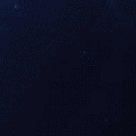
用户体验。