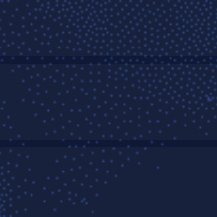
米兰体育app官网登录入口公司简
面向全球市场的综合体育赛事直播与数据服务平台，专注于
分析、多终端同步
等核心功能，为用户提供一站式的米兰体育-米
构稳定高效，全面适配 APP、PC 和移动网页端。在东南
获得便捷、可靠的服务体验。
入口 已拥有超
100 万+
注册用户，服务网络覆盖十余国家与地