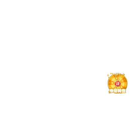
大的曝光率和商业价值。俱乐部管理层深知，一个超
级明星可以改变球队形象，为其带来更多赞助和观
众。
此外，通过与内马尔团队开展初步谈判，俱乐部可以
更好地评估自身在转会市场中的位置及需求。这一过
程不仅涉及到资金投入，更包括如何围绕这位顶级球
员打造有效的战术体系，以充分发挥他的优势，实现
个人与球队目标的双赢。
与此同时，引入高水平球员也能激励现有队员，提高
整体技战术水平。在训练和比赛中，与世界级选手同
场竞技，无疑会提升年轻球员们的成长速度，从而推
动整个队伍向更高目标迈进。
3、美职联的发展前景