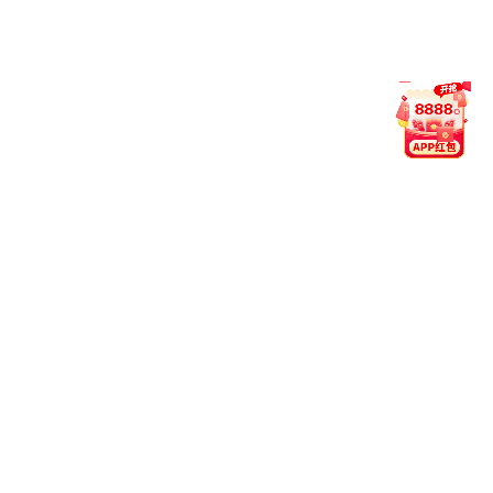
少年足球的发展。他们可以通过近距离接触这些顶尖
运动员获取灵感，并且激发他们投身于足球事业，从
根本上提高美国整体足球水平，这也是未来发展的长
远考量。
4、内马尔个人发展的机遇
对于即将进入职业生涯后期的内马尔而言，美国市场
提供了一条全新的发展道路。在那里，他能够享受相
对轻松且富有挑战性的环境，同时依旧保持专业竞技
水平。这无疑是他延续职业生涯的一种理想选择，使
他有机会获得更自由的发展空间。
另外，在美国生活和比赛也将使他体验不同文化，这
对于任何一位运动员来说都是一种丰富的人生经历。
从推广自己品牌到参与慈善活动，这些都是他在美职