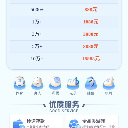
将评估奥利塞在这场比赛中的表现及其未来获奖的可
能性；随后，将讨论两队在比赛中展现出的技术特点
和风格差异；最后，还将结合整体表现对未来走势进
行展望。通过这些方面的阐述，希望能为读者提供一
个全面、深入的视角。
1、拜仁与巴黎进攻效率
拜仁慕尼黑作为德甲豪门，以其高效快速的攻势足球
著称。在与巴黎圣日耳曼的较量中，他们展示了出色
的控球能力和快速反击。这种战术使得他们能够在短
时间内创造出多个得分机会，有效地压制了对手。尤
其是在边路传中和中路渗透方面，拜仁都表现得相当
成熟。
相比之下，巴黎圣日耳曼以其明星球员阵容而闻名，