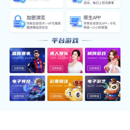
但在进攻执行上却显得略有不足。在这场比赛中，他
们尽管拥有大量控球时间，却难以形成有效威胁。球
队在传递上的失误以及缺乏默契配合，使得他们未能
充分发挥出前场三叉戟的优势，这也影响了整体进攻
效率。
总之，拜仁凭借高效且有条理的攻击方式，在进攻效
率上明显优于巴黎。这不仅体现了球队深厚的技战术
基础，也显示了教练组对于战术思想的一致理解。而
巴黎则需要重新审视自己的阵容配置与战术安排，以
便提高未来比赛中的进攻质量。
2、奥利塞金球潜力分析
奥利塞作为年轻才俊，在本场比赛中表现不俗，他不