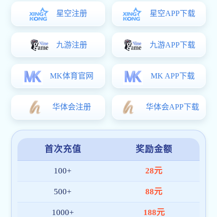
首页
/
体育资讯
/ 正文
2026-05-21 16:14
58 次阅读
美媒调侃杜兰特应发文称火箭无他难以取
胜
在近日的体育新闻中，美媒对NBA球星凯文·杜兰特进
行了一番调侃，认为他应该发文称休斯顿火箭队在没
有他的情况下难以取胜。这一言论引发了广泛的讨论
和关注，既有对杜兰特个人能力的认可，也有对球队
整体实力的反思。文章将从四个方面深入探讨这一话
题，包括杜兰特在联盟中的地位、火箭队的现状与未