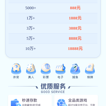
来、媒体文化对运动员形象的影响及球迷反应与期
待。通过这些角度，我们能够更全面地理解这一事件
背后的深层含义，以及它所涉及到的篮球文化和运动
员心理。
1、杜兰特在联盟中的地位
凯文·杜兰特自进入NBA以来，凭借出色的得分能力和
全能表现迅速崛起。他是多次获得得分王、总冠军和
MVP奖项的超级明星。他不仅仅是一名优秀的得分
手，更是场上战术执行的重要核心。因此，当美媒提
出“火箭无他难以取胜”的观点时，其实是在强调杜兰
特对于球队成功的重要性。
从个人成就来看，杜兰特在过去几个赛季中展现出了
极高的竞技水平。在面对强敌时，他总能挺身而出，