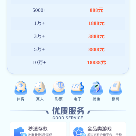
有望在对阵火箭时复出，这为湖人注入了新的希望和
动力。本文将从四个方面详细阐述这一话题，包括东
契奇受伤原因、对独行侠战绩的影响、里夫斯复出的
意义以及球队应对策略。
1、东契奇受伤原因分析
东契奇在本赛季初期状态火热，但随着比赛强度加
大，他的身体状况逐渐下滑。近期的一场比赛中，东
契奇因脚踝扭伤被迫退场，经过检查发现他将无缘首
轮季后赛。这一消息让球迷倍感失落，因为他不仅是
球队核心，更是整个联盟最具观赏性的球员之一。
根据伤病专家的分析，东契奇此次受伤并非偶然。他
长期以来承受着高强度比赛带来的压力，加之自身体
重较重，使得他的脚踝容易受到损伤。此外，连续几