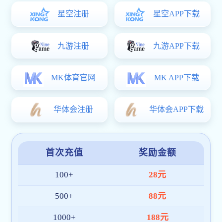
首页
/
体育资讯
/ 正文
2026-05-22 00:15
66 次阅读
伤病专家分析东契奇首轮缺席里夫斯或有
望复出对阵火箭
随着NBA季后赛的临近，伤病问题成为了各支球队关
注的焦点。特别是达拉斯独行侠的明星球员卢卡·东契
奇因伤缺席首轮比赛，引发了广泛讨论。伤病专家分
析认为，东契奇的缺席将对独行侠的整体表现产生重
大影响，而他的恢复时间则需要密切观察。同时，洛
杉矶湖人的里夫斯在经历了一段时间的伤病恢复后，