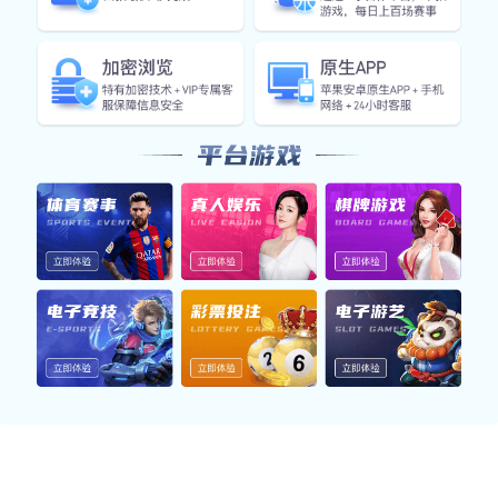
周高强度训练也可能导致肌肉疲劳，从而增加受伤风
险。
为了更好地保护自己，未来东契奇需要调整训练计
划，加强身体素质方面的锻炼，同时合理安排休息时
间，以降低再次受伤的概率。这次受伤虽然让他缺席
首轮，但也为他提供了一个反思和调整自我的机会。
2、对独行侠战绩影响
没有东契奇的独行侠在季后赛首轮中的竞争力无疑会
受到严重削弱。他作为球队得分王和组织者，其能力
无法被其他球员完全替代。赛季至今，他场均贡献
28.4分、8.7个助攻和9.1个篮板，是球队进攻系统的
重要核心。