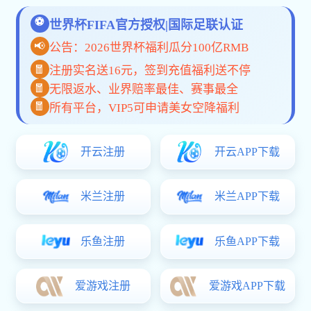
立即下载米兰体育app官网登录入口APP