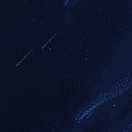
巴萨临时主席回应欧冠误判
称损失严重影响经济与竞技
表现