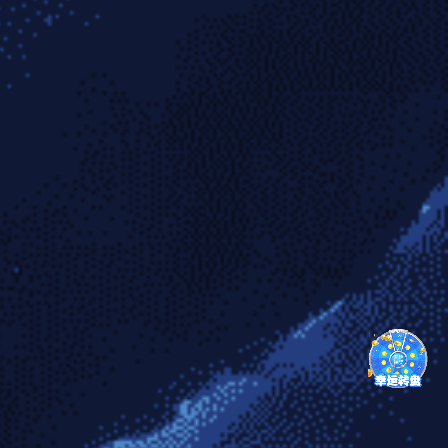
判所带来的经济损失。在欧洲顶级赛事中，
及门票收入等多方面因素。由于本场比赛未
低。
度的损害。从长远来看，这将导致潜在赞助
，将可能使得巴萨在未来的发展中陷入被
迷留下不好的印象，从而导致他们对于购票
乐部所希望避免的，因此及时回应并解决问
满与愤怒。许多忠实粉丝通过社交媒体发
动。这种支持体现出球迷对于俱乐部及其运