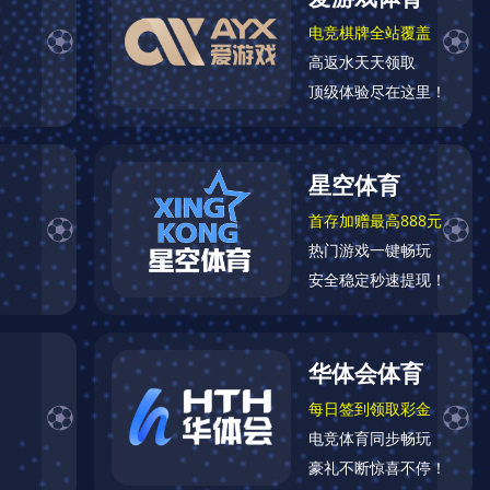
2026-06-03 20:33
57 次阅读
讨论的误判，这一事件不仅影响了球队在赛
损失。作为巴萨的临时主席，他对此事件给
竞赛状态和经济利益产生了深远的影响。本
竞技表现的影响、对经济损失的具体分析、