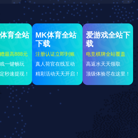
，力求全面呈现这一复杂局面的各个层面。
结果，而错误判罚往往会直接导致球队士气
判丧失了重要进攻机会，这不仅让球员们感
如其来的困境。
感。当队伍内部缺乏信心时，球员们可能会
。这种心理上的负担，不仅影响当场比赛，
平造成长期伤害。
称。然而，一次重大的错误裁决却可能动摇
旦队伍在关键时刻无法团结一致，其竞争力
的重要性。