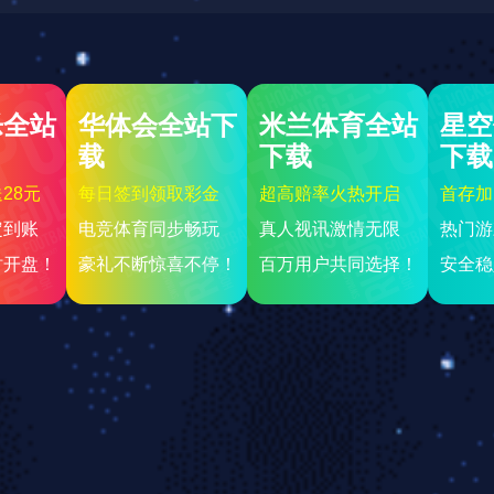
球迷反应与支持，以及如何应对未来类似情况等
1、误判对竞技表现的影响
首先，欧冠比赛中的每一个细节都可能左右最终
受挫。在此次比赛中，巴萨因裁判的一次明显误
到沮丧，也使得教练组不得不调整战术来适应突
其次，这种类型的误判会加剧球员之间的不信任
出现犹豫不决的表现，从而无法发挥出最佳状态
也可能在之后的赛事中持续发酵，对整体竞技水
最后，长期以来，巴萨一直以强大的团队精神著
这种基础，使得球队内部的凝聚力受到考验。一
自然大打折扣，因此这类误判显然具有不可忽视
2、经济损失具体分析