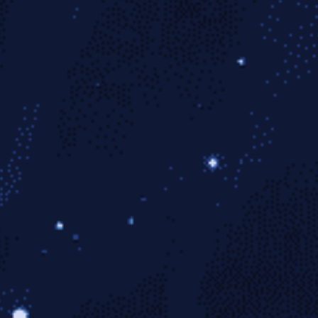
除了竞技表现外，巴萨临时主席还提到了此次误
每一场比赛都关系到电视转播权、赞助商利益以
能取得理想结果，俱乐部预期收益也因此大幅降
此外，随着成绩下滑，俱乐部形象也受到一定程
商的不满和流失。如果不及时采取措施扭转局面
动。
更为严重的是，如果这种情况频繁发生，会给球
观看比赛产生顾虑。这种连锁反应无疑是每个俱
题至关重要。
3、球迷反应与支持
面对这次争议性事件，各界球迷表达了强烈的不
声，对裁判决定提出质疑，并呼吁俱乐部采取行